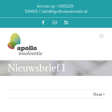
bel ons op: +31(0)229-
506605
|
info@apolloinsolventie.nl
Facebook
Email
Mijn
Account
Nieuwsbrief 1
Next