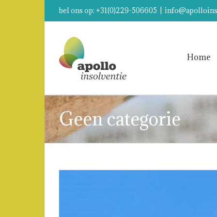
bel ons op: +31(0)229-506605
|
info@apolloins
Home
Geen categorie