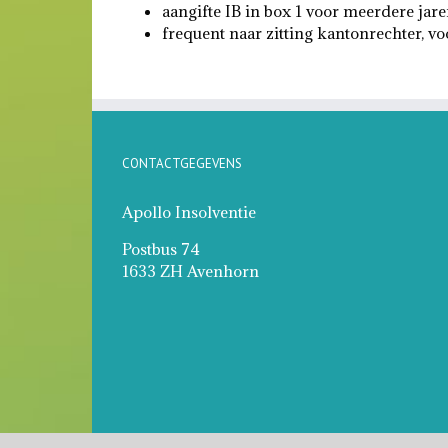
aangifte IB in box 1 voor meerdere jare
frequent naar zitting kantonrechter, voo
CONTACTGEGEVENS
Apollo Insolventie
Postbus 74
1633 ZH Avenhorn