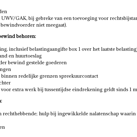
den
 UWV/GAK, bij gebreke van een toevoeging voor rechtsbijstan
s bewindvoerder niet meegaat).
bewind behoren:
ng, inclusief belastingaangifte box 1 over het laatste belastin
tand en huurtoeslag
nder bewind gestelde goederen
ingen
 binnen redelijke grenzen spreekuurcontact
chter
or extra werk bij tussentijdse eindrekening geldt sinds 1 mei
:
n rechthebbende; hulp bij ingewikkelde nalatenschap waarin
len