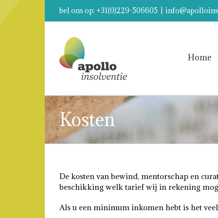
bel ons op: +31(0)229-506605
|
info@apolloins
Home
Kosten
De kosten van bewind, mentorschap en curate
beschikking welk tarief wij in rekening moge
Als u een minimum inkomen hebt is het veela