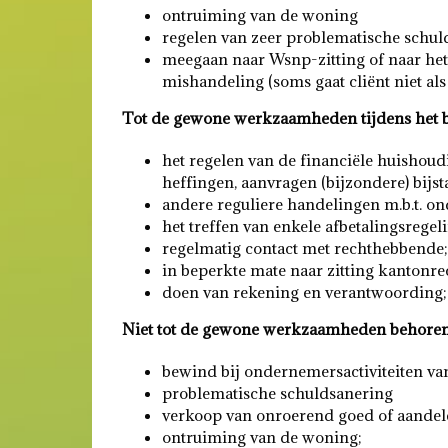
ontruiming van de woning
regelen van zeer problematische schul
meegaan naar Wsnp-zitting of naar het
mishandeling (soms gaat cliënt niet al
Tot de gewone werkzaamheden tijdens het 
het regelen van de financiële huishoudi
heffingen, aanvragen (bijzondere) bijs
andere reguliere handelingen m.b.t. o
het treffen van enkele afbetalingsregel
regelmatig contact met rechthebbende;
in beperkte mate naar zitting kantonre
doen van rekening en verantwoording; vo
Niet tot de gewone werkzaamheden behoren
bewind bij ondernemersactiviteiten va
problematische schuldsanering
verkoop van onroerend goed of aande
ontruiming van de woning;