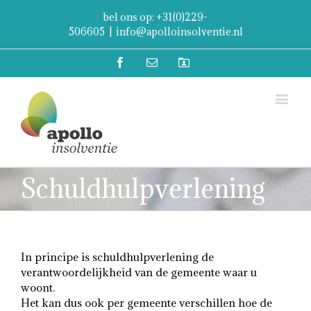
bel ons op: +31(0)229-
506605
|
info@apolloinsolventie.nl
Facebook
Email
Mijn
Account
Schuldhulpverlening
In principe is schuldhulpverlening de
verantwoordelijkheid van de gemeente waar u
woont.
Het kan dus ook per gemeente verschillen hoe de