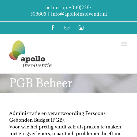
bel ons op: +31(0)229-
506605
|
info@apolloinsolventie.nl
Facebook
Email
Mijn
Account
PGB Beheer
Administratie en verantwoording Persoons
Gebonden Budget (PGB).
Voor wie het prettig vindt zelf afspraken te maken
met zorgverleners, maar toch problemen heeft met