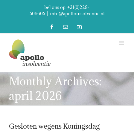
bel ons op: +31(0)229-
506605
|
info@apolloinsolventie.nl
Facebook
Email
Mijn
Account
Monthly Archives:
april 2026
Gesloten wegens Koningsdag