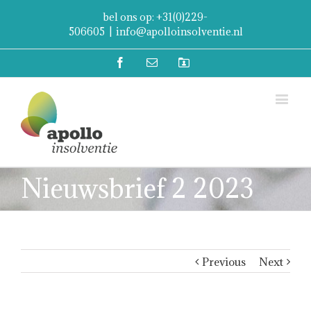
bel ons op: +31(0)229-
506605
|
info@apolloinsolventie.nl
Facebook
Email
Mijn
Account
Nieuwsbrief 2 2023
Previous
Next